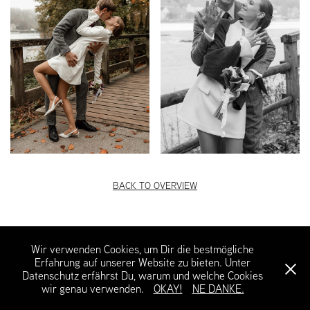
BACK TO OVERVIEW
Wir verwenden Cookies, um Dir die bestmögliche
@lauraregerweddings
Erfahrung auf unserer Website zu bieten. Unter
@lauregallery
Datenschutz erfährst Du, warum und welche Cookies
AGB+Impressum+Datenschutz
wir genau verwenden.
OKAY!
NE DANKE.