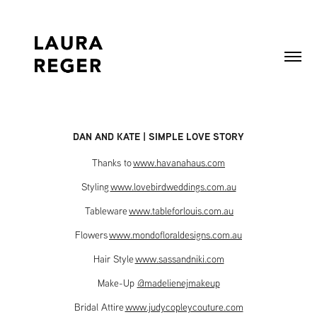
DAN AND KATE | SIMPLE LOVE STORY
Thanks to
www.havanahaus.com
Styling
www.lovebirdweddings.com.au
Tableware
www.tableforlouis.com.au
Flowers
www.mondofloraldesigns.com.au
Hair Style
www.sassandniki.com
Make-Up
@madelienejmakeup
Bridal Attire
www.judycopleycouture.com